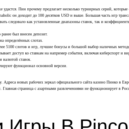
е удастся. Пин прочему предлагает несколько турнирных серий, которые 
holic он доходит до 100 десятков USD и выше. Большая часть игр трансл
ывать следовало как установленные диапазоны ставок, так и коэффициен
 ранее был внесен депозит.
на определённых слотах.
лее 5100 слотов и игр, лучшие бонусы и большой выбор наличных метод
рывает доступ ко ставкам на например события, включая киберспорт и в
и валютой ставок.
блируют функционал основной версии.
 Адреса новых рабочих зеркал официального сайта казино Пинко в Евр
. Главная страница с азартными развлечениями не функционирует в Рос
 Игры В Pinco