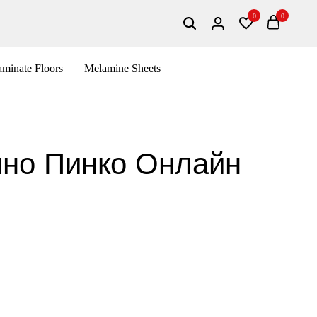
0
0
minate Floors
Melamine Sheets
ино Пинко Онлайн