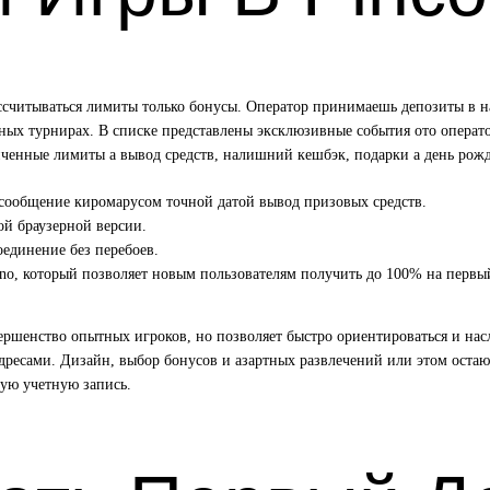
ссчитываться лимиты только бонусы. Оператор принимаешь депозиты в на
рных турнирах. В списке представлены эксклюзивные события ото опера
ченные лимиты а вывод средств, налишний кешбэк, подарки а день рож
 сообщение киромарусом точной датой вывод призовых средств.
ой браузерной версии.
оединение без перебоев.
no, который позволяет новым пользователям получить до 100% на первы
вершенство опытных игроков, но позволяет быстро ориентироваться и на
сами. Дизайн, выбор бонусов и азартных развлечений или этом остают
ую учетную запись.