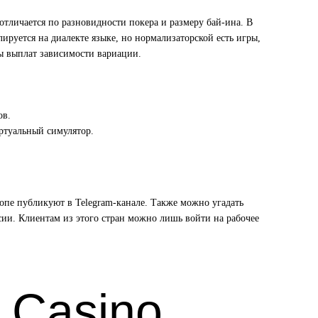
отличается по разновидности покера и размеру бай-ина. В
ируется на диалекте языке, но нормализаторской есть игры,
ты выплат зависимости вариации.
ов.
иртуальный симулятор.
опе публикуют в Telegram-канале. Также можно угадать
сии. Клиентам из этого стран можно лишь войти на рабочее
 Casino