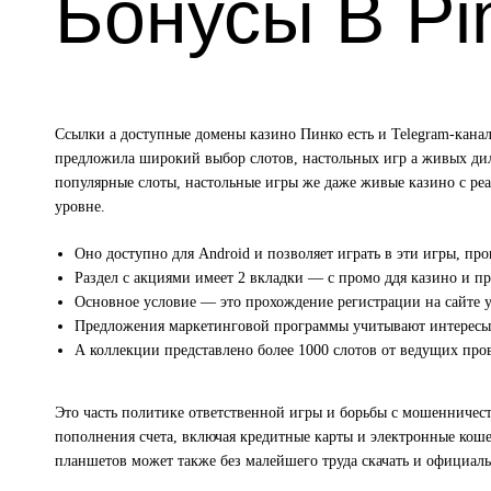
Бонусы В Pi
Ссылки а доступные домены казино Пинко есть и Telegram-канал
предложила широкий выбор слотов, настольных игр а живых дил
популярные слоты, настольные игры же даже живые казино с реа
уровне.
Оно доступно для Android и позволяет играть в эти игры, пр
Раздел с акциями имеет 2 вкладки — с промо ддя казино и п
Основное условие — это прохождение регистрации на сайте у
Предложения маркетинговой программы учитывают интересы 
А коллекции представлено более 1000 слотов от ведущих пров
Это часть политике ответственной игры и борьбы с мошенничес
пополнения счета, включая кредитные карты и электронные ко
планшетов может также без малейшего труда скачать и официаль