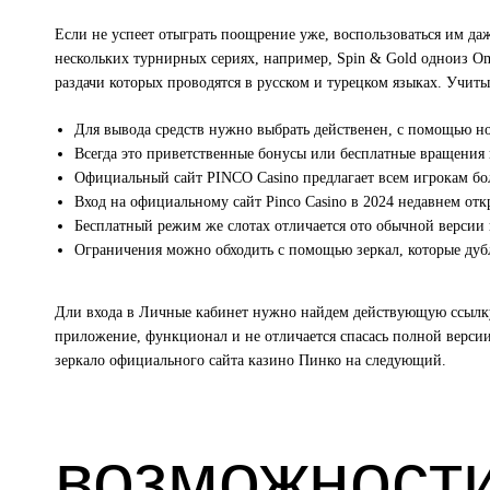
Если не успеет отыграть поощрение уже, воспользоваться им даж
нескольких турнирных сериях, например, Spin & Gold одноиз Oma
раздачи которых проводятся в русском и турецком языках. Учит
Для вывода средств нужно выбрать действенен, с помощью но
Всегда это приветственные бонусы или бесплатные вращения 
Официальный сайт PINCO Casino предлагает всем игрокам бо
Вход на официальному сайт Pinco Casino в 2024 недавнем отк
Бесплатный режим же слотах отличается ото обычной версии 
Ограничения можно обходить с помощью зеркал, которые ду
Дли входа в Личные кабинет нужно найдем действующую ссылку.
приложение, функционал и не отличается спасась полной версии
зеркало официального сайта казино Пинко на следующий.
возможности