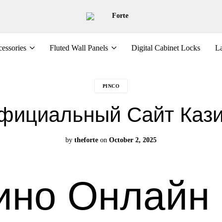
Forte
essories
Fluted Wall Panels
Digital Cabinet Locks
La
PINCO
Официальный Сайт Каз
by
theforte
on
October 2, 2025
ино Онлайн