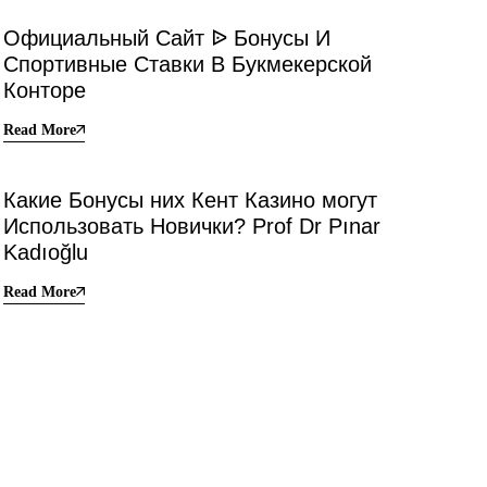
Официальный Сайт ᐉ Бонусы И
Спортивные Ставки В Букмекерской
Конторе
Read More
Какие Бонусы них Кент Казино могут
Использовать Новички? Prof Dr Pınar
Kadıoğlu
Read More