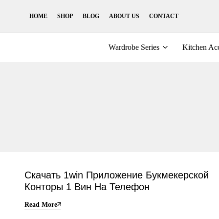
HOME
SHOP
BLOG
ABOUT US
CONTACT
Wardrobe Series
Kitchen Acc
Скачать 1win Приложение Букмекерской
Конторы 1 Вин На Телефон
Read More