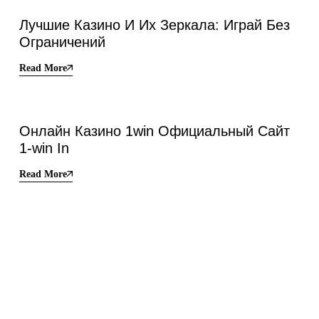
Лучшие Казино И Их Зеркала: Играй Без
Ограничений
Read More
Онлайн Казино 1win Официальный Сайт
1-win In
Read More