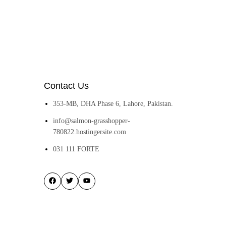
Contact Us
353-MB, DHA Phase 6, Lahore, Pakistan.
info@salmon-grasshopper-
780822.hostingersite.com
031 111 FORTE