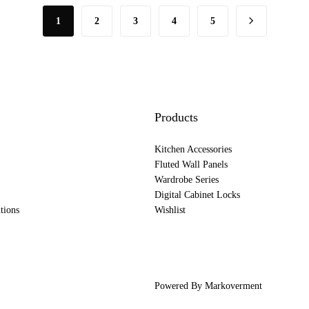
1
2
3
4
5
Products
Kitchen Accessories
Fluted Wall Panels
Wardrobe Series
Digital Cabinet Locks
tions
Wishlist
Powered By
Markoverment