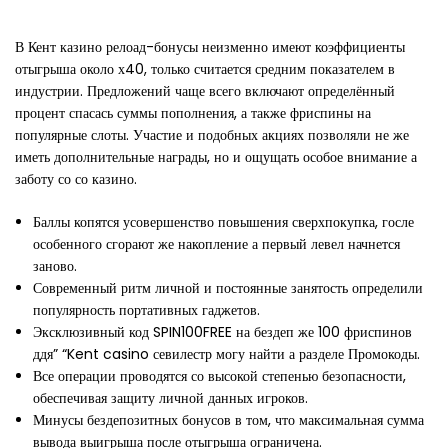
В Кент казино релоад-бонусы неизменно имеют коэффициенты
отыгрыша около х40, только считается средним показателем в
индустрии. Предложений чаще всего включают определённый
процент спасась суммы пополнения, а также фриспины на
популярные слоты. Участие и подобных акциях позволяли не же
иметь дополнительные награды, но и ощущать особое внимание а
заботу со со казино.
Баллы копятся усовершенство повышения сверхпокупка, госле
особенного сгорают же накопление а первый левел начнется
заново.
Современный ритм личной и постоянные занятость определили
популярность портативных гаджетов.
Эксклюзивный код SPIN100FREE на бездеп же 100 фриспинов
ддя” “Kent casino севилестр могу найти а разделе Промокоды.
Все операции проводятся со высокой степенью безопасности,
обеспечивая защиту личной данных игроков.
Минусы бездепозитных бонусов в том, что максимальная сумма
вывода выигрыша после отыгрыша ограничена.