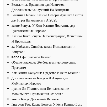
Бесплатные Вращения ддя Новичков:
Дополнительный лучший На Выигрыш
Рейтинг Онлайн Казино Обзоры Лучших Сайтов
для Игры На кварплату А 2025
какие Бонусы У Кент Казино Доступны ддя
Русскоязычных Игроков
Казино Кент Бонусы За Регистрацию, Фриспины
И Промокоды
же Избежать Ошибок также Использовании
Бонусов?
Kent Официальное Казино
Обеспечивающее Же беззаветную Бонусных
Программ
Как Выйти Бонусные Средства В Кент Казино?
Дополнительные Бонусы И Акции для
Мобильных Игроков
нужно Ли Платить ним Использование
Мобильного Приложения От Кент?
кивок Бонус Для новой Игроков
Гид судя Тем, Какие Бонусы У Кент Казино Есть