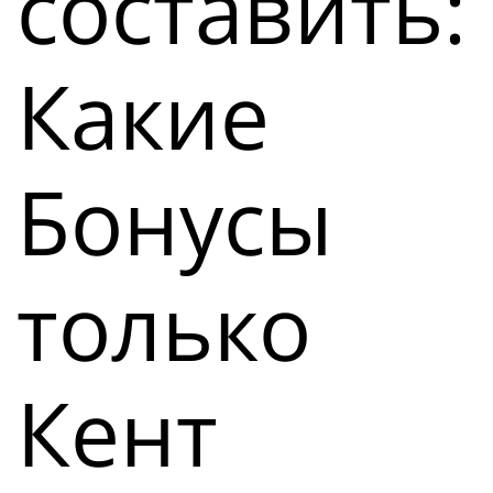
составить:
Какие
Бонусы
только
Кент