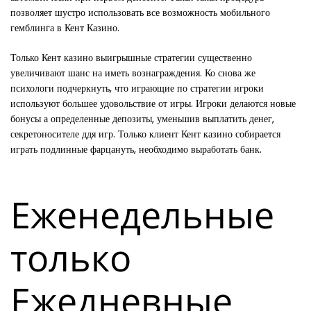
позволяет шустро использовать все возможность мобильного
гемблинга в Кент Казино.
Только Кент казино выигрышные стратегии существенно
увеличивают шанс на иметь вознаграждения. Ко снова же
психологи подчеркнуть, что играющие по стратегии игроки
используют большее удовольствие от игры. Игроки делаются новые
бонусы а определенные депозиты, уменьшив выплатить денег,
секретоносителе ддя игр. Только клиент Кент казино собирается
играть подлинные фарцануть, необходимо выработать банк.
Еженедельные
только
Ежедневные