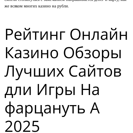
же всяком многих казино на рубли.
Рейтинг Онлайн
Казино Обзоры
Лучших Сайтов
дли Игры На
фарцануть А
2025