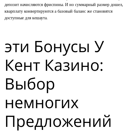
депозит начисляются фриспины. И но суммарный размер дошел,
кварплату конвертируются а базовый баланс же становятся
доступные для кешаута.
эти Бонусы У
Кент Казино:
Выбор
немногих
Предложений