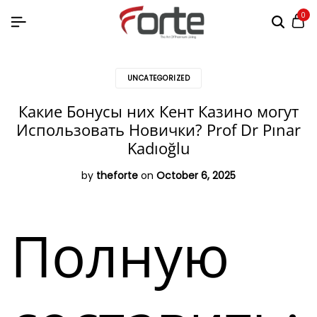
0
UNCATEGORIZED
Какие Бонусы них Кент Казино могут
Использовать Новички? Prof Dr Pınar
Kadıoğlu
by
theforte
on
October 6, 2025
Полную