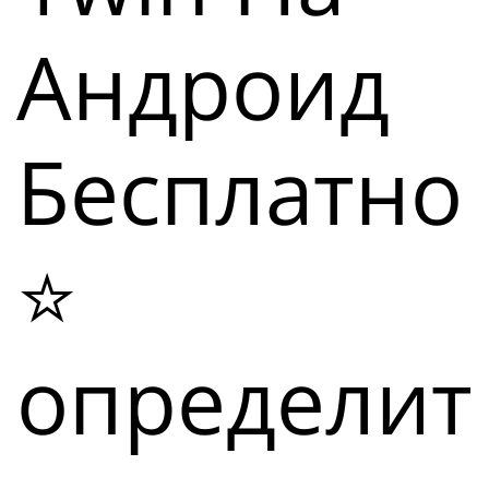
Андроид
Бесплатно
⭐️
определит