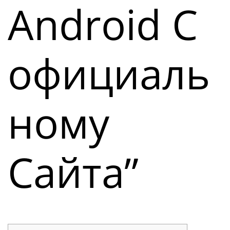
Android С
официаль
ному
Сайта”