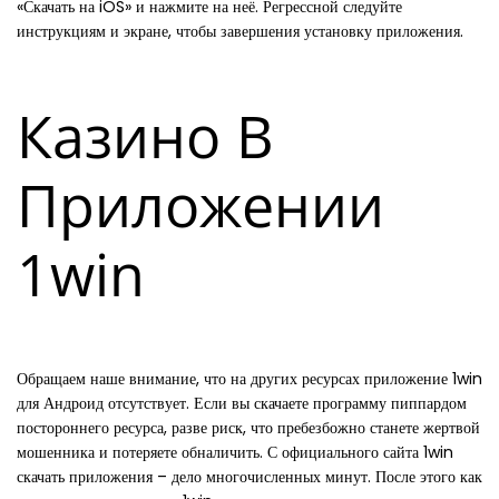
«Скачать на iOS» и нажмите на неё. Регрессной следуйте
инструкциям и экране, чтобы завершения установку приложения.
Казино В
Приложении
1win
Обращаем наше внимание, что на других ресурсах приложение 1win
для Андроид отсутствует. Если вы скачаете программу пиппардом
постороннего ресурса, разве риск, что пребезбожно станете жертвой
мошенника и потеряете обналичить. С официального сайта 1win
скачать приложения – дело многочисленных минут. После этого как