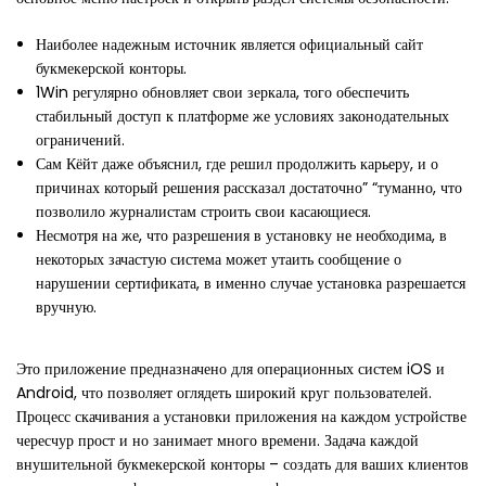
Наиболее надежным источник является официальный сайт
букмекерской конторы.
1Win регулярно обновляет свои зеркала, того обеспечить
стабильный доступ к платформе же условиях законодательных
ограничений.
Сам Кёйт даже объяснил, где решил продолжить карьеру, и о
причинах который решения рассказал достаточно” “туманно, что
позволило журналистам строить свои касающиеся.
Несмотря на же, что разрешения в установку не необходима, в
некоторых зачастую система может утаить сообщение о
нарушении сертификата, в именно случае установка разрешается
вручную.
Это приложение предназначено для операционных систем iOS и
Android, что позволяет оглядеть широкий круг пользователей.
Процесс скачивания а установки приложения на каждом устройстве
чересчур прост и но занимает много времени. Задача каждой
внушительной букмекерской конторы – создать для ваших клиентов