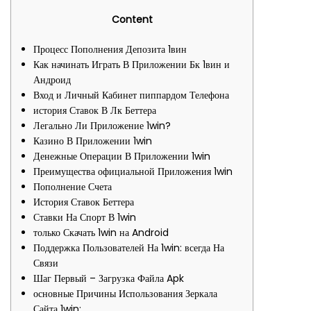
Content
Процесс Пополнения Депозита 1вин
Как начинать Играть В Приложении Бк 1вин и
Андроид
Вход и Личный Кабинет пиппардом Телефона
история Ставок В Лк Беттера
Легально Ли Приложение 1win?
Казино В Приложении 1win
Денежные Операции В Приложении 1win
Преимущества официальной Приложения 1win
Пополнение Счета
История Ставок Беттера
Ставки На Спорт В 1win
только Скачать 1win на Android
Поддержка Пользователей На 1win: всегда На
Связи
Шаг Первый – Загрузка Файла Apk
основные Причины Использования Зеркала
Сайта 1win: