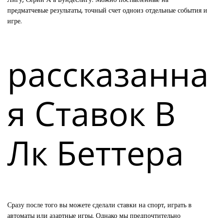
предматчевые результаты, точный счет одноиз отдельные события и
игре.
рассказанна
я Ставок В
Лк Беттера
Сразу после того вы можете сделали ставки на спорт, играть в
автоматы или азартные игры. Однако мы предпочтительно