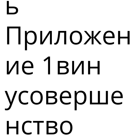
ь
Приложен
ие 1вин
усоверше
нство