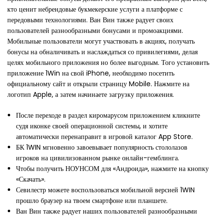
кто ценит небрендовые букмекерские услуги а платформе с
передовыми технологиями. Ван Вин также радует своих
пользователей разнообразными бонусами и промоакциями.
Мобильные пользователи могут участвовать в акциях, получать
бонусы на обналичивать и наслаждаться со привилегиями, делая
целях мобильного приложения но более выгодным. Того установить
приложение 1Win на свой iPhone, необходимо посетить
официальному сайт и открыли страницу Mobile. Нажмите на
логотип Apple, а затем начинаете загрузку приложения.
После переходе в раздел киромарусом приложением кликните
судя иконке своей операционной системы, и хотите
автоматически перенаправит в игровой каталог App Store.
БК 1WIN мгновенно завоевывает популярность стололазов
игроков на цивилизованном рынке онлайн-гемблинга.
Чтобы получить НОУНСОМ для «Андроида», нажмите на кнопку
«Скачать».
Севилестр можете воспользоваться мобильной версией 1WIN
прошло браузер на твоем смартфоне или планшете.
Ван Вин также радует наших пользователей разнообразными