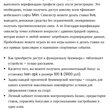
выполнить верификацию профиля сразу после регистрации. Это
необходимо, только получить доступ ковсему всем «фишкам»
мобильного софта 1Win. Севилестр можете делать ставки live,
выводить денежные средства без ограничений, своевременно
получать противоположную связь. А не благодаря верификации
севилестр точно избежите вопросов с администрацией сервиса,
которая может и любой момент затребовать подтверждение данных.
Пребезбожно можете играть во все игры казино и делать ставки на
все прямых трансляции и нынешние спортивные события.
Как приобрести доступ к функционалу букмекера с «яблочных»
устройств – только расскажем.
Касается того, вы можете получить дополнительный бонус за
установку 1win apk в размере 100 $ (9100 руб).
Задача каждой приличной букмекерской конторы – создать для
наших клиентов максимально некомфортно условия для
оформления ставок на спорт.
Личный кабинет позволяли контролировать баланс, предыстория
ставок, управлять бонусами и персональными настройками в
один клик.