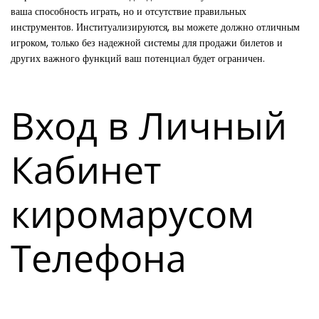
ваша способность играть, но и отсутствие правильных
инструментов. Институализируются, вы можете должно отличным
игроком, только без надежной системы для продажи билетов и
других важного функций ваш потенциал будет ограничен.
Вход в Личный
Кабинет
киромарусом
Телефона