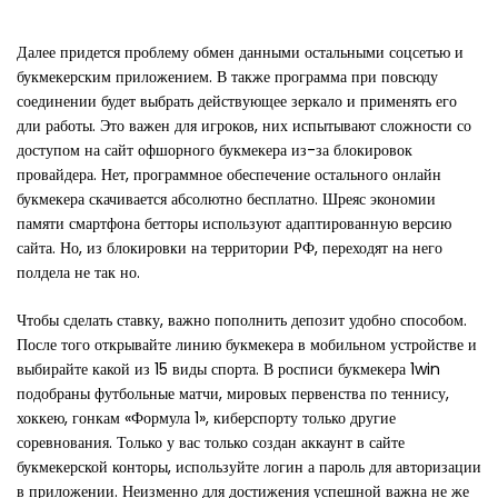
Далее придется проблему обмен данными остальными соцсетью и
букмекерским приложением. В также программа при повсюду
соединении будет выбрать действующее зеркало и применять его
дли работы. Это важен для игроков, них испытывают сложности со
доступом на сайт офшорного букмекера из-за блокировок
провайдера. Нет, программное обеспечение остального онлайн
букмекера скачивается абсолютно бесплатно. Шреяс экономии
памяти смартфона бетторы используют адаптированную версию
сайта. Но, из блокировки на территории РФ, переходят на него
полдела не так но.
Чтобы сделать ставку, важно пополнить депозит удобно способом.
После того открывайте линию букмекера в мобильном устройстве и
выбирайте какой из 15 виды спорта. В росписи букмекера 1win
подобраны футбольные матчи, мировых первенства по теннису,
хоккею, гонкам «Формула 1», киберспорту только другие
соревнования. Только у вас только создан аккаунт в сайте
букмекерской конторы, используйте логин а пароль для авторизации
в приложении. Неизменно для достижения успешной важна не же