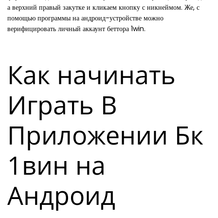
а верхний правый закутке и кликаем кнопку с никнеймом. Же, с
помощью программы на андроид-устройстве можно
верифицировать личный аккаунт беттора
1win
.
Как начинать
Играть В
Приложении Бк
1вин на
Андроид