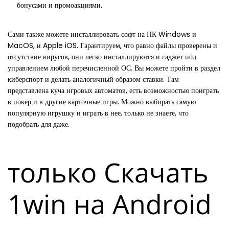
бонусами и промоакциями.
Сами также можете инсталлировать софт на ПК Windows и
MacOS, и Apple iOS. Гарантируем, что равно файлы проверены и
отсутствие вирусов, они легко инсталлируются и гаджет под
управлением любой перечисленной ОС. Вы можете пройти в раздел
киберспорт и делать аналогичный образом ставки. Там
представлена куча игровых автоматов, есть возможностью поиграть
в покер и в другие карточные игры. Можно выбирать самую
популярную игрушку и играть в нее, только не знаете, что
подобрать для даже.
только Скачать
1win на Android