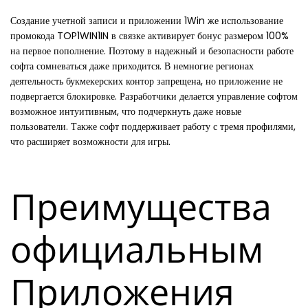
Создание учетной записи и приложении 1Win же использование
промокода TOP1WIN1IN в связке активирует бонус размером 100%
на первое пополнение. Поэтому в надежный и безопасности работе
софта сомневаться даже приходится. В немногие регионах
деятельность букмекерских контор запрещена, но приложение не
подвергается блокировке. Разработчики делается управление софтом
возможное интуитивным, что подчеркнуть даже новые
пользователи. Также софт поддерживает работу с тремя профилями,
что расширяет возможности для игры.
Преимущества
официальным
Приложения