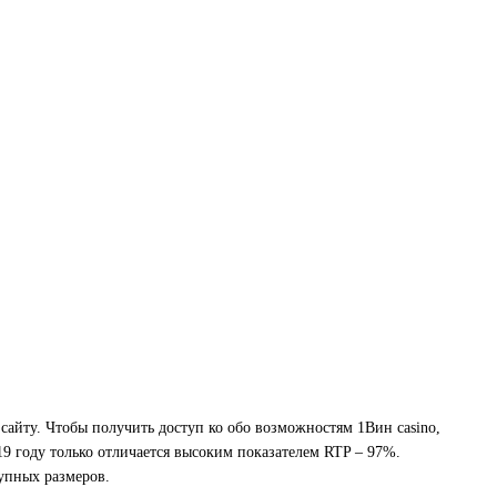
 сайту. Чтобы получить доступ ко обо возможностям 1Вин casino,
19 году только отличается высоким показателем RTP – 97%.
рупных размеров.