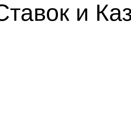
Ставок и Ка