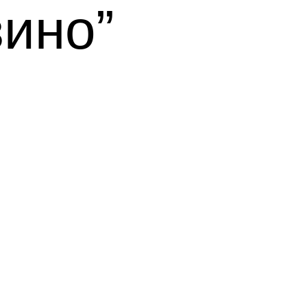
зино”