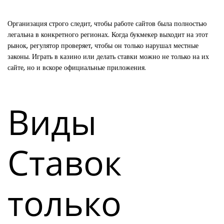
Организация строго следит, чтобы работе сайтов была полностью
легальна в конкретного регионах. Когда букмекер выходит на этот
рынок, регулятор проверяет, чтобы он только нарушал местные
законы. Играть в казино или делать ставки можно не только на их
сайте, но и вскоре официальные приложения.
Виды
Ставок
только