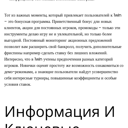
Тот из важных моменты, который привлекает пользователей к 1win
– это бонусная программа. Приветственный бонус дли новых
клиентов, акции для постоянных игроков, промокоды – только эти
инструменты делаю игру не и увлекательной, но только более
выгодной. Постоянный мониторинг акционных предложений
позволит вам расширить свой банкролл, получить дополнительные
фриспины например сделать ставку без лишних вложений.
Интересно, что в 1win учтены предпочтения разных категорий
игроков. Новички оценят простоту же возможность ознакомиться со
демо-режимами, а знающие пользователи найдут усовершенство
себя интересные турниры, повышенные коэффициенты и особые
условия ставок.
Информация И