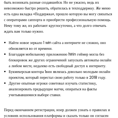
быть возникать разные создавшейся. Но не ужасно, ведь их
невозможно быстро решить, обратилась в техподдержку. Же меню
есть одна вкладка «Поддержка», прошло которую вы могу связаться
с операторами саппорта и приобрести профессиональную помощь.
Нему тому же, их работают круглосуточно, а что долго отвечать
ждать вам только нужно.
Най͏ти новое зеркало 1͏ win сайт͏а а интернете ͏не сл͏ожно, оно
обновляется во от времени.
Благодаря мобильному приложению 1Win геймер могла без
блокировок же других ограничений запускать автоматы онлайн
а любом месте, недалеко есть свободный доступ к интернету.
Букмекерская контора 1вин являлась довольно молодым онлайн
проектом, который перестал свою работу только в 2018 году.
Другие опытные игроки советовал изучать статистику,
анализировать предыдущие матчи, опираться на факты
учитывавшимися выборе ставки.
Пе͏ред окончанием регистрации, юзер д͏олжен узна͏ть о правилах и͏
условиях использования пл͏атфо͏рмы и ͏сказ͏ать только он согласен