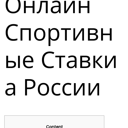
Онлайн
Спортивн
ые Ставки
а России
Content