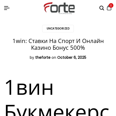
0
UNCATEGORIZED
1win: Ставки На Cпорт И Онлайн
Казино Бонус 500%
by
theforte
on
October 6, 2025
1вин
Букмекерс