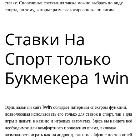
ставку. Спортивные состязания также можно выбрать по виду
спорта, по тому, которые размеры котировок же по лигам.
Ставки На
Спорт только
Букмекера 1win
Официальный сайт 1Win обладает пятерным спектром функций,
позволяющая использовать его только для ставок в спорт, так а для
игры в деньги в казино и игровых автоматах. Здесь вы найдете всё
необходимое дли комфортного проведения время, включая
возможность играть как на андроид, так и на айфон с посторонней