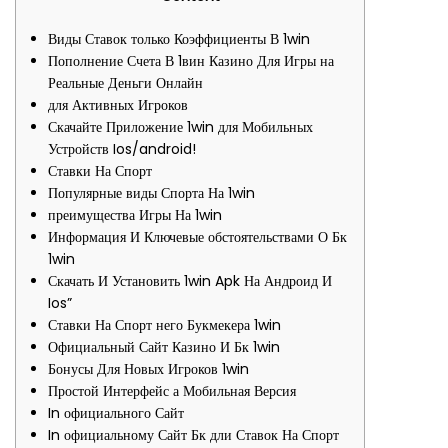
Виды Ставок только Коэффициенты В 1win
Пополнение Счета В 1вин Казино Для Игры на
Реальные Деньги Онлайн
для Активных Игроков
Скачайте Приложение 1win для Мобильных
Устройств Ios/android!
Ставки На Спорт
Популярные виды Спорта На 1win
преимущества Игры На 1win
Информация И Ключевые обстоятельствами О Бк
1win
Скачать И Установить 1win Apk На Андроид И
Ios”
Ставки На Спорт него Букмекера 1win
Официальный Сайт Казино И Бк 1win
Бонусы Для Новых Игроков 1win
Простой Интерфейс а Мобильная Версия
In официального Сайт
In официальному Сайт Бк дли Ставок На Спорт