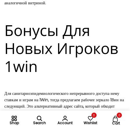
аналогичной витриной.
Бонусы Для
Новых Игроков
1win
Для санитарноэпидемиологического непрерывного доступа нему
ставкам и играм на 1Win, тогда предлагаем рабочее зеркало 1Вин на
следующий. Это альтернативный адрес сайта, который обходит
любые ограничения одноиз блокировки, позволяя вам продолжать
0
0
играть без перебоев. Найти актуальное зеркало можно
Shop
Search
Account
Wishlist
Cart
непосредственно на нашем официальном сайте или подписавшись