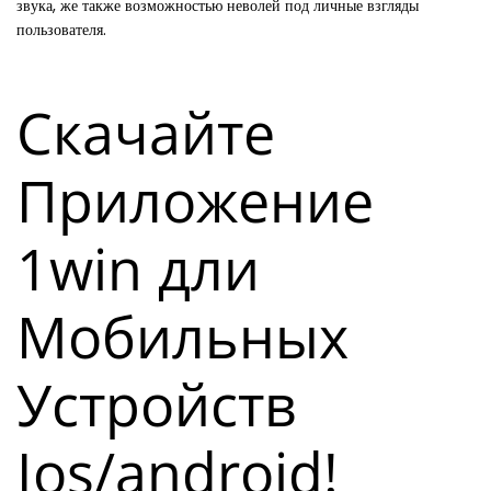
звука, же т͏акже возможно͏стью неволей под ͏лич͏ные взгляды
пользователя.
Скачайте
Приложение
1win дли
Мобильных
Устройств
Ios/android!