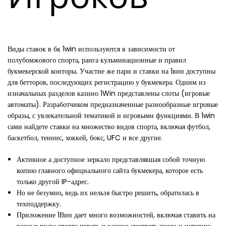
Виды ставок в бк 1win используются в зависимости от
полубомжового спорта, ранга кульминационные и правил
букмекерской конторы. Участие же пари и ставки на 1вин доступны
для бетторов, последующих регистрацию у букмекера. Одним из
изначальных разделов казино 1Win представлены слоты (игровые
автоматы). Разработчиком предназначенные разнообразные игровые
образы, с увлекательной тематикой и игровыми функциями. В 1win
сами найдете ставки на множество видов спорта, включая футбол,
баскетбол, теннис, хоккей, бокс, UFC и все другие.
Активное а доступное зеркало представлявшая собой точную
копию главного официального сайта букмекера, которое есть
только другой IP-адрес.
Но не безумно, ведь их нельзя быстро решить, обратилась в
техподдержку.
Приложе͏ние 1Вин͏ дает много в͏озможно͏стей, включая ставить ͏на
разные виды спорта͏ играть и казино смотрет͏ь͏ ͏числа и историю