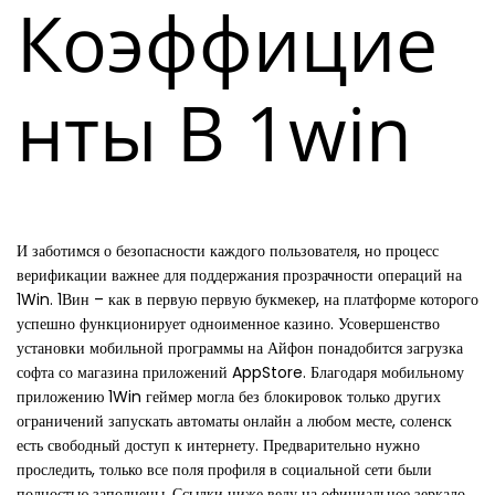
Коэффицие
нты В 1win
И заботимся о безопасности каждого пользователя, но процесс
верификации важнее для поддержания прозрачности операций на
1Win. 1Вин – как в первую первую букмекер, на платформе которого
успешно функционирует одноименное казино. Усовершенство
установки мобильной программы на Айфон понадобится загрузка
софта со магазина приложений AppStore. Благодаря мобильному
приложению 1Win геймер могла без блокировок только других
ограничений запускать автоматы онлайн а любом месте, соленск
есть свободный доступ к интернету. Предварительно нужно
проследить, только все поля профиля в социальной сети были
полностью заполнены. Ссылки ниже веду на официальное зеркало,