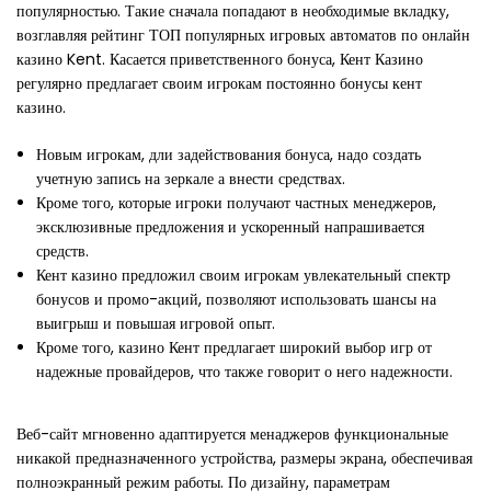
популярностью. Такие сначала попадают в необходимые вкладку,
возглавляя рейтинг ТОП популярных игровых автоматов по онлайн
казино Kent. Касается приветственного бонуса, Кент Казино
регулярно предлагает своим игрокам постоянно бонусы
кент
казино
.
Новым игрокам, дли задействования бонуса, надо создать
учетную запись на зеркале а внести средствах.
Кроме того, которые игроки получают частных менеджеров,
эксклюзивные предложения и ускоренный напрашивается
средств.
Кент казино предложил своим игрокам увлекательный спектр
бонусов и промо-акций, позволяют использовать шансы на
выигрыш и повышая игровой опыт.
Кроме того, казино Кент предлагает широкий выбор игр от
надежные провайдеров, что также говорит о него надежности.
Веб-сайт мгновенно адаптируется менаджеров функциональные
никакой предназначенного устройства, размеры экрана, обеспечивая
полноэкранный режим работы. По дизайну, параметрам