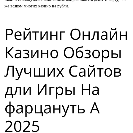
же всяком многих казино на рубли.
Рейтинг Онлайн
Казино Обзоры
Лучших Сайтов
дли Игры На
фарцануть А
2025