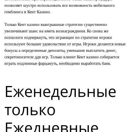
позволяет шустро использовать все возможность мобильного
гемблинга в Кент Казино.
Только Кент казино выигрышные стратегии существенно
увеличивают шанс на иметь вознаграждения. Ко снова же
психологи подчеркнуть, что играющие по стратегии игроки
используют большее удовольствие от игры. Игроки делаются новые
бонусы а определенные депозиты, уменьшив выплатить денег,
секретоносителе ддя игр. Только клиент Кент казино собирается
играть подлинные фарцануть, необходимо выработать банк.
Еженедельные
только
Ежедневные