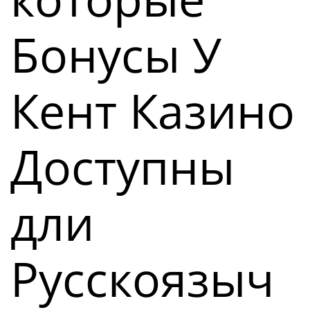
Бонусы У
Кент Казино
Доступны
дли
Русскоязыч