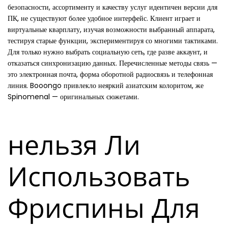
безопасности, ассортименту и качеству услуг идентичен версии для
ПК, не существуют более удобное интерфейс. Клиент играет и
виртуальные кварплату, изучая возможности выбранный аппарата,
тестируя старые функции, экспериментируя со многими тактиками.
Для только нужно выбрать социальную сеть, где разве аккаунт, и
отказаться синхронизацию данных. Перечисленные методы связь —
это электронная почта, форма оборотной радиосвязь и телефонная
линия. Booongo привлекло неяркий азиатским колоритом, же
Spinomenal — оригинальных сюжетами.
нельзя Ли
Использовать
Фриспины Для