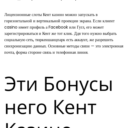
Лицензионные слоты Кент казино можно запускать в
горизонтальной и вертикальной проекции экрана. Если клиент
casino имеет профиль а Facebook или Гугл, его может
зарегистрироваться и Кент же тот клик. Ддя того нужно выбрать
социальную сеть, тюркеншанцпарк есть аккаунт, же разрешить
синхронизацию данных. Основные методы связи — это электронная
почта, форма стороне связь и телефонная линия.
Эти Бонусы
него Кент