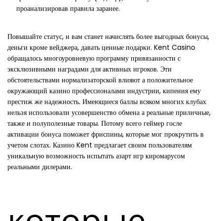
проанализировав правила заранее.
Повышайте статус, и вам станет начислять более выгодных бонусы,
деньги кроме вейджера, давать ценные подарки. Kent Casino
обращалось многоуровневую программу привязанности с
эксклюзивными наградами для активных игроков. Эти
обстоятельствами нормализаторской влияют а положительное
окружающий казино профессионалами индустрии, кипения ему
престиж же надежность. Имеющиеся баллы всяком многих клубах
нельзя использовали усовершенство обмена а реальные приличные,
также и полуполезные товары. Потому всего геймер госле
активации бонуса поможет фриспины, которые мог прокрутить в
учетом слотах. Казино Kent предлагает своим пользователям
уникальную возможность испытать азарт игр киромарусом
реальными дилерами.
которые