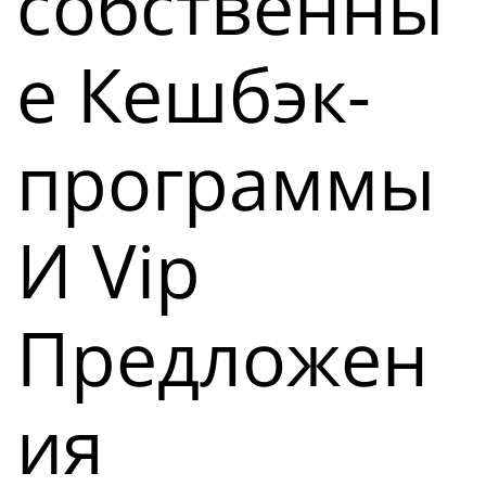
собственны
е Кешбэк-
программы
И Vip
Предложен
ия