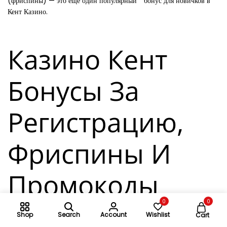
(фриспины) — это еще один популярный” “бонус для новичков в
Кент Казино.
Казино Кент
Бонусы За
Регистрацию,
Фриспины И
Промокоды
0
0
Shop
Search
Account
Wishlist
Cart