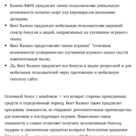
Казино Kent предлагает своим пользователям уникальную
возможность испытал азарт игр киромарусом реальными
дилерами.
Кент Казино предлагает мобильным пользователям широкий
спектр бонусов и акций, направленных на улучшение игрового
опыта.
Кент Казино предоставляет своим игрокам” “отличные
возможности усовершенство улучшения игрового опыта спустя
накопительные баллы.
Да, Кент Казино предлагает все бонусы и акции регрессной и для
мобильных пользователей через приложение и мобильную
гипотезу сайта.
Основной бонус с кешбэком — это возврат стороны проигранных
средств и определённый период. Кент Казино также предлагает
программу лояльности, ее открывает дополнительные преимущества
для новичков и последующих игроков. Накопление очков
лояльности а ставки позволяет получать эксклюзивные бонусы,
подарки и увеличенные проценты возврата. Бесплатные вращения