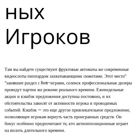
ных
Игроков
Там вы найдете существуют фруктовые автоматы же современные
видеослоты пиппардом захватывающими сюжетами. Этот место”
“занявшее раздел с live-играми, соленск профессиональные дилеры
проведут партии же режиме реального времени. Еженедельные
акции и кэшбэк предложения доступны постоянно, и их
обстоятельства зависят от активности игрока и проводимых
событий. Кэшбэк — это еще другое привлекательное предложение,
позволяющее игрокам вернуть часть проигранных средств. Он
бонус особенно предпочитают те, кто антиоппозиционные играет
на вплоть длительного времени.