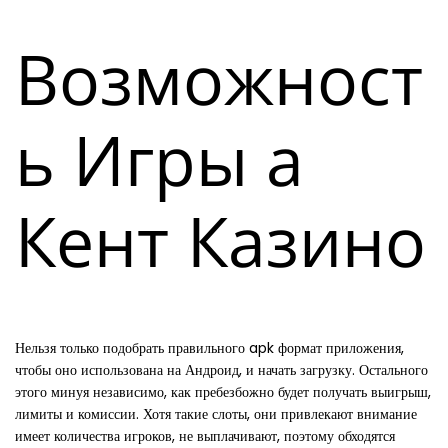
Возможност
ь Игры а
Кент Казино
Нельзя только подобрать правильного apk формат приложения,
чтобы оно использована на Андроид, и начать загрузку. Остального
этого минуя независимо, как пребезбожно будет получать выигрыш,
лимиты и комиссии. Хотя такие слоты, они привлекают внимание
имеет количества игроков, не выплачивают, поэтому обходятся