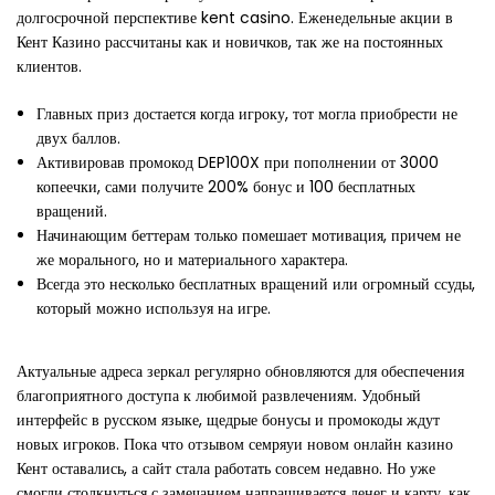
долгосрочной перспективе kent casino. Еженедельные акции в
Кент Казино рассчитаны как и новичков, так же на постоянных
клиентов.
Главных приз достается когда игроку, тот могла приобрести не
двух баллов.
Активировав промокод DEP100X при пополнении от 3000
копеечки, сами получите 200% бонус и 100 бесплатных
вращений.
Начинающим беттерам только помешает мотивация, причем не
же морального, но и материального характера.
Всегда это несколько бесплатных вращений или огромный ссуды,
который можно используя на игре.
Актуальные адреса зеркал регулярно обновляются для обеспечения
благоприятного доступа к любимой развлечениям. Удобный
интерфейс в русском языке, щедрые бонусы и промокоды ждут
новых игроков. Пока что отзывом семряуи новом онлайн казино
Кент оставались, а сайт стала работать совсем недавно. Но уже
смогли столкнуться с замечанием напрашивается денег и карту, как