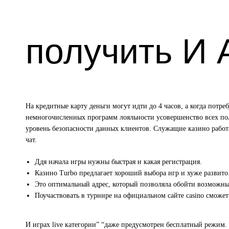
получить И 
На кредитные карту деньги могут идти до 4 часов, а когда пот
немногочисленных программ лояльности усовершенство всех пол
уровень безопасности данных клиентов. Служащие казино работ
чат.
Ддя начала игры нужны быстрая и какая регистрация.
Казино Turbo предлагает хороший выбора игр и хуже развито
Это оптимальный адрес, который позволяла обойти возможны
Поучаствовать в турнире на официальном сайте casino сможе
И играх live категории” “даже предусмотрен бесплатный режим