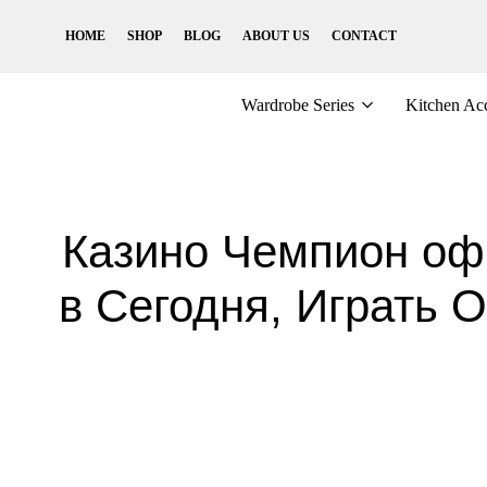
HOME
SHOP
BLOG
ABOUT US
CONTACT
Wardrobe Series
Kitchen Acc
Казино Чемпион оф
в Сегодня, Играть 