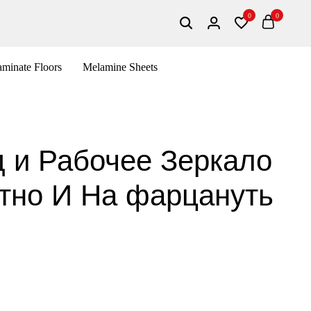
0
0
minate Floors
Melamine Sheets
 и Рабочее Зеркало
атно И На фарцануть