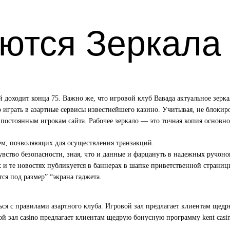
ются Зеркала
 доходит конца 75. Важно же, что игровой клуб Вавада актуальное зеркал
 играть в азартные сервисы известнейшего казино. Учитывая, не блокир
м постоянным игрокам сайта. Рабочее зеркало — это точная копия основн
тем, позволяющих для осуществления транзакций.
увство безопасности, зная, что и данные и фарцануть в надежных ручоно
и те новостях публикуется в баннерах в шапке приветственной страниц
ся под размер” “экрана гаджета.
ся с правилами азартного клуба. Игровой зал предлагает клиентам щед
ой зал casino предлагает клиентам щедрую бонусную программу
kent casi