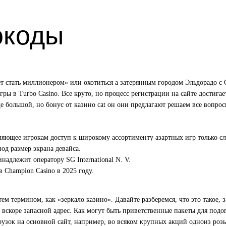
окоды
ет стать миллионером» или охотиться а затерянным городом Эльдорадо с 
ры в Turbo Casino. Все круто, но процесс регистрации на сайте достигает
е большой, но бонус от казино cat он они предлагают решаем все вопрос
вляющее игрокам доступ к широкому ассортименту азартных игр только сл
од размер экрана девайса.
надлежит оператору SG International N. V.
 Champion Casino в 2025 году.
ем термином, как «зеркало казино». Давайте разберемся, что это такое, 
 вскоре запасной адрес. Как могут быть приветственные пакеты для по
рузок на основной сайт, например, во всяком крупных акций одноиз ро