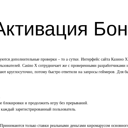
Активация Бо
ребуются дополнительные проверки – то а сутки. Интерфейс сайта Казин
ьзователей. Casino X сотрудничает же с проверенными разработчиками 
ают круглосуточно, потому быстро ответили на запросы геймеров. Для б
.
е блокировки и продолжить игру без прерываний.
т каждый зарегистрированный пользователь.
. Принимаются только ставки реальными деньгами киромарусом основног