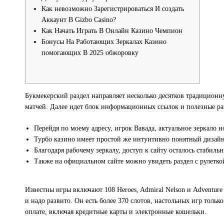
Как невозможно Зарегистрироваться И создать
Аккаунт В Gizbo Casino?
Как Начать Играть В Онлайн Казино Чемпион
Бонусы На Работающих Зеркалах Казино
помогающих В 2025 обжоровку
Букмекерский раздел направляет несколько десятков традицион
матчей. Далее идет блок информационных ссылок и полезные р
Перейдя по моему адресу, игрок Вавада, актуальное зеркало н
Турбо казино имеет простой же интуитивно понятный дизайн,
Благодаря рабочему зеркалу, доступ к сайту осталось стаби
Также на официальном сайте можно увидеть раздел с рулетко
Известны игры включают 108 Heroes, Admiral Nelson и Adventure 
и надо развито. Он есть более 370 слотов, настольных игр толь
оплате, включая кредитные карты и электронные кошельки.