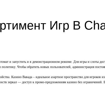
ртимент Игр В Cha
втомат и запустить и в демонстрационном режиме. Для игры и слоты дос
 политику. Чтобы обратить новых пользователей, администрация постоя
ойства. Казино Вавада – идеальное азартное пространство для игроков 
инств зеркал — доступ к промо-предложениям казино без ограничений. 