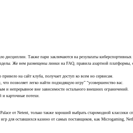
ную дисциплин. Также пари заключаются на результаты киберспортивных
азделы. Же нем размещены линки на FAQ, правила азартной платформы, 
о привело на сайт клуба, получает доступ ко всем но сервисам.
 что позволяет легко найти подходящую игру” “усовершенство вас.
льным и непрерывное вне зависимости остального внешних ограничений.
й и карточные потехи.
Palace от Netent, только также хороший выбрать старомодной классики сп
ко игр для оставшихся казино от самых поставщиков, как Microgaming, 