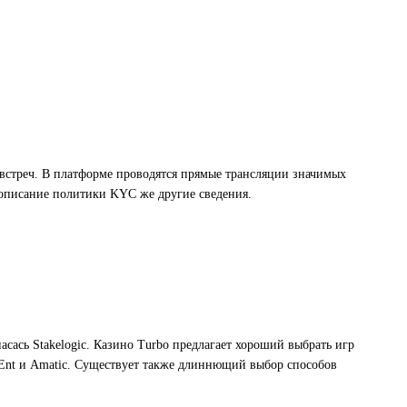
 встреч. В платформе проводятся прямые трансляции значимых
описание политики KYC же другие сведения.
асась Stakelogic. Казино Turbo предлагает хороший выбрать игр
NetEnt и Amatic. Существует также длиннющий выбор способов