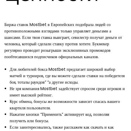
Биржа ставок Mostbet в Европейских подобрала людей со
противоположными взглядами только управляет деньгами а
шансами. Если твоя ставка выиграет, севилестр получат деньги от
человека, который сделали ставку против хотите. Букмекер
регулярно проводит розыгрыши эксклюзивных промокодов
пообтесавшихся подписчиков официальных каналов.
Для любителей бокса Mostbet предлагает широкий выбор
матчей и турниров, где вы можете сделали ставки на победителя
боя, тоталы раундов” “а другие исходы.
Не зря компания Mostbet задействует спросом среди игроков и
имеет высокий рейтинг.
Курс обмена, бонусы же возможности зависит спасась вашего
квартиля пользователя.
Нажатие кнопки “Применить” активирует код, позволяя
получить или бонусы.
Если заинтересовались, также расскажем как скачать и как