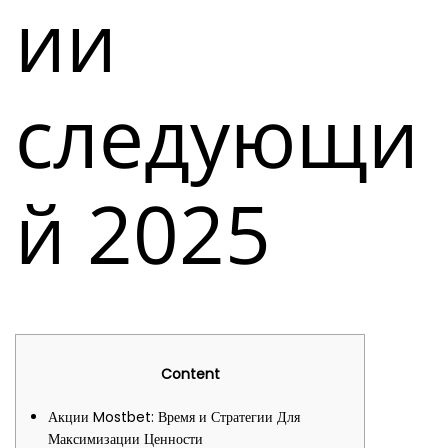
ии
следующи
й 2025
Content
Акции Mostbet: Время и Стратегии Для
Максимизации Ценности