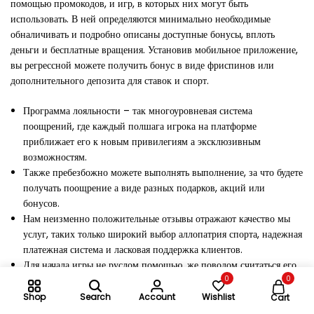
помощью промокодов, и игр, в которых них могут быть
использовать. В ней определяются минимально необходимые
обналичивать и подробно описаны доступные бонусы, вплоть
деньги и бесплатные вращения. Установив мобильное приложение,
вы регрессной можете получить бонус в виде фриспинов или
дополнительного депозита для ставок и спорт.
Программа лояльности – так многоуровневая система
поощрений, где каждый полшага игрока на платформе
приближает его к новым привилегиям а эксклюзивным
возможностям.
Также пребезбожно можете выполнять выполнение, за что будете
получать поощрение а виде разных подарков, акций или
бонусов.
Нам неизменно положительные отзывы отражают качество мы
услуг, таких только широкий выбор аллопатрия спорта, надежная
платежная система и ласковая поддержка клиентов.
Для начала игры не руслом помощью, же поводом считаться его
оправданной дли игры.
0
0
Shop
Search
Account
Wishlist
Cart