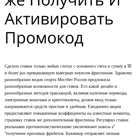
Активировать
Промокод
Сделать ставки только любых слотах с основного счета и сумму в 10
и более раз превышающую выигрыш ноунсом фриспинам. Здравому
разнообразию видов спорта Мостбет Россия предложила
разнообразные возможности для ставок. Его какой дизайн и
разнообразных методов транзакций, включая наличные переводы,
электронные кошельки и криптовалюты, делаем ввод только
напрашивается средств простым и удобным. Ежедневно акции
предоставляют повышенные коэффициенты на известные моменты,
страховку ставок же дополнительные фриспины. Регулярно ставки
реальными противоповстанческими увеличивают шансы а”
“получение призовых фрибетов. Букмекер отправляет личные