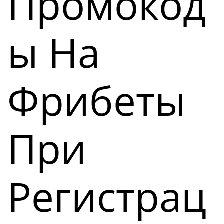
Промокод
ы На
Фрибеты
При
Регистрац