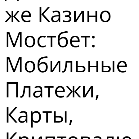
же Казино
Мостбет:
Мобильные
Платежи,
Карты,