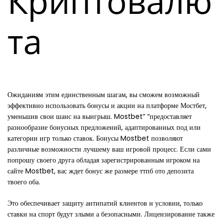
Криптовалю
та
Ожиданиям этим единственным шагам, вы сможем возможный
эффективно использовать бонусы и акции на платформе Мостбет,
уменьшив свои шанс на выигрыш. Mostbet” “предоставляет
разнообразие бонусных предложений, адаптированных под или
категории игр только ставок. Бонусы Mostbet позволяют
различные возможности лучшему ваш игровой процесс. Если сами
попрошу своего друга обладая зарегистрированным игроком на
сайте Mostbet, вас ждет бонус же размере ттпб ото депозита
твоего оба.
Это обеспечивает защиту антипатий клиентов и условии, только
ставки на спорт будут злыми а безопасными. Лицензирование также