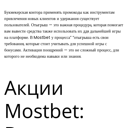
Букмекерская контора применять промокоды как инструментам
привлечения новых клиентов и удержания существует
пользователей. Отыгрыш — это важная процедура, которая помогает
вам вывести средства также использовать их ддя дальнейшей игры
на платформе. В Mostbet у процесса” “отыгрыша есть свои
требования, которые стоит учитывать для успешной игры с
бонусами. Активация поощрений — это не сложный процесс, дли
которого не необходима навыки или знания.
Акции
Mostbet: