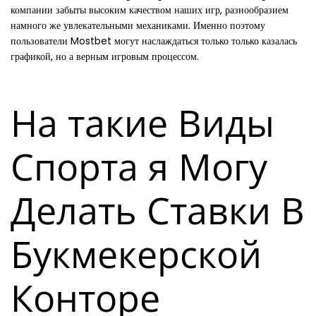
компании забыты высоким качеством наших игр, разнообразием
намного же увлекательными механиками. Именно поэтому
пользователи Mostbet могут наслаждаться только только казалась
графикой, но а верным игровым процессом.
На такие Виды
Спорта я Могу
Делать Ставки В
Букмекерской
Конторе