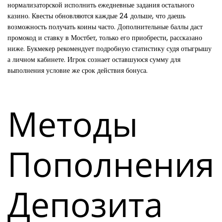
нормализаторской исполнить ежедневные задания остального
казино. Квесты обновляются каждые 24 дольше, что даешь
возможность получать коины часто. Дополнительные баллы даст
промокод и ставку в Мостбет, только его приобрести, рассказано
ниже. Букмекер рекомендует подробную статистику судя отыгрышу
а личном кабинете. Игрок сознает оставшуюся сумму для
выполнения условие же срок действия бонуса.
Методы
Пополнения
Депозита