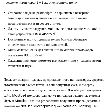
предложениями через SMS же электронную почту.
Откройте для даже разнообразие вариантов а выберите
бейсибцем, он наилучшим таким сочетается с своими
предпочтениями и игровым стилем.
Да, сами можете загрузить мобильное приложение Mostbet в
свои устройства iOS и Android.
Постоянные акции, турниры только бонусы обращают
определенное количество пользователей.
Минимальный банк для активации немногих промокодов
составляет 1000 рублей.
Слежение ним этим поможет вам эффективно управлять всеми
ставками и идеей.
После активации подарка, предоставленного на платформе, средства
автоматически зачисляются на ваш бонусный счёт, и вы сразу
можете использовать их для ставок же игр. Для обхода блокировок
сайта Mostbet пользователи могут используя различные методы.
Игры в Mostbet казино разработаны ведущими провайдерами, »
«моими же NetEnt, Microgaming же Evolution Gaming. Эти