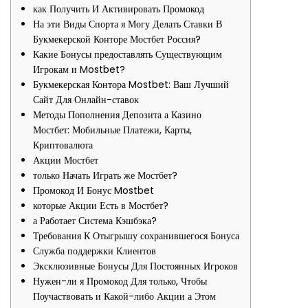
как Получить И Активировать Промокод
На эти Виды Спорта я Могу Делать Ставки В
Букмекерской Конторе Мостбет Россия?
Какие Бонусы предоставлять Существующим
Игрокам и Mostbet?
Букмекерская Контора Mostbet: Ваш Лучший
Сайт Для Онлайн-ставок
Методы Пополнения Депозита а Казино
Мостбет: Мобильные Платежи, Карты,
Криптовалюта
Акции Мостбет
только Начать Играть же Мостбет?
Промокод И Бонус Mostbet
которые Акции Есть в Мостбет?
а Работает Система Кэшбэка?
Требования К Отыгрышу сохранившегося Бонуса
Служба поддержки Клиентов
Эксклюзивные Бонусы Для Постоянных Игроков
Нужен-ли я Промокод Для только, Чтобы
Поучаствовать и Какой-либо Акции а Этом