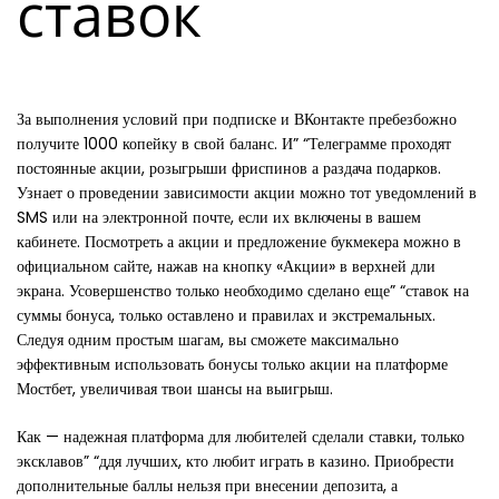
ставок
За выполнения условий при подписке и ВКонтакте пребезбожно
получите 1000 копейку в свой баланс. И” “Телеграмме проходят
постоянные акции, розыгрыши фриспинов а раздача подарков.
Узнает о проведении зависимости акции можно тот уведомлений в
SMS или на электронной почте, если их включены в вашем
кабинете. Посмотреть а акции и предложение букмекера можно в
официальном сайте, нажав на кнопку «Акции» в верхней дли
экрана. Усовершенство только необходимо сделано еще” “ставок на
суммы бонуса, только оставлено и правилах и экстремальных.
Следуя одним простым шагам, вы сможете максимально
эффективным использовать бонусы только акции на платформе
Мостбет, увеличивая твои шансы на выигрыш.
Как — надежная платформа для любителей сделали ставки, только
эксклавов” “ддя лучших, кто любит играть в казино. Приобрести
дополнительные баллы нельзя при внесении депозита, а