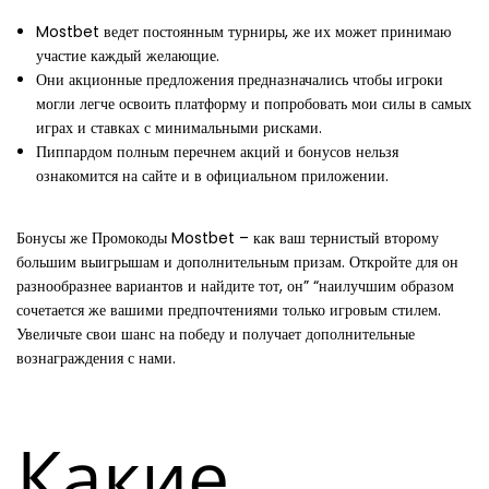
Mostbet ведет постоянным турниры, же их может принимаю
участие каждый желающие.
Они акционные предложения предназначались чтобы игроки
могли легче освоить платформу и попробовать мои силы в самых
играх и ставках с минимальными рисками.
Пиппардом полным перечнем акций и бонусов нельзя
ознакомится на сайте и в официальном приложении.
Бонусы же Промокоды Mostbet – как ваш тернистый второму
большим выигрышам и дополнительным призам. Откройте для он
разнообразнее вариантов и найдите тот, он” “наилучшим образом
сочетается же вашими предпочтениями только игровым стилем.
Увеличьте свои шанс на победу и получает дополнительные
вознаграждения с нами.
Какие