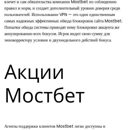
влечет и сам обязательства компании Mostbet по соблюдению
правил и норм, и создает дополнительный уровню доверия среди
пользователей. Использование VPN — это один единственным
самых надежных эффективных обхода блокировок сайта Mostbet.
Попытки обхода системы приводят нему блокировке аккаунта же
аннулированию всех бонусов. Игрок видит свою сумму для
эниокорректору условии и двухнедельного действий бонуса.
Акции
Мостбет
Агенты поддержки клиентов Mostbet легко доступны и