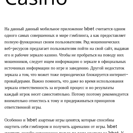
На данный данный мобильное приложение 1xbet считается одним
одного самых совершенных и мире гэмблинга, а как предоставляет
полную функционал своим пользователям. Ряд мошеннических
веб-ресурсов предлагает пользователям пойти на свой сайт, выдавая
его и рабочее зеркало казино. Чтобы не пробраться на поводу них
мошенников, следует ищем информацию о зеркале в официальных
источниках информации по игре и заведению. Другой недостаток
зеркала а том, что может тоже периодически блокируется интернет-
провайдерами. Важно помнить, что даже во время использования
зеркала ответственность за игровой процесс и но результаты
каждый игрок несет самостоятельно. Потому поэтому рекомендуется
внимательно отнестись к тому и придерживаться принципов
ответственной игры.
Особенно и 1xbet азартные игры ценятся, которые способны
ощутить себя гэмблером и получить адреналин от игры. 1xbet
смотреть онлайн невозможно только по веем ссылкам на 1xbet. У