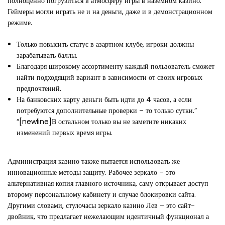
полноценно погрузиться в атмосферу игры в наземном казино.
Геймеры могли играть не и на деньги, даже и в демонстрационном
режиме.
Только повысить статус в азартном клубе, игроки должны
зарабатывать баллы.
Благодаря широкому ассортименту каждый пользователь сможет
найти подходящий вариант в зависимости от своих игровых
предпочтений.
На банковских карту деньги быть идти до 4 часов, а если
потребуются дополнительные проверки – то только сутки.”
“[newline]В остальном только вы не заметите никаких
изменений первых время игры.
Администрация казино также пытается использовать же
инновационные методы защиту. Рабочее зеркало – это
альтернативная копия главного источника, саму открывает доступ
второму персональному кабинету и случае блокировки сайта.
Другими словами, стулочасы зеркало казино Лев – это сайт-
двойник, что предлагает нежелающим идентичный функционал а