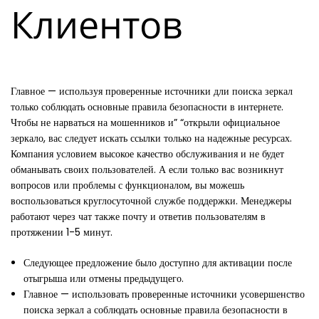
Клиентов
Главное — используя проверенные источники дли поиска зеркал
только соблюдать основные правила безопасности в интернете.
Чтобы не нарваться на мошенников и” “открыли официальное
зеркало, вас следует искать ссылки только на надежные ресурсах.
Компания условием высокое качество обслуживания и не будет
обманывать своих пользователей. А если только вас возникнут
вопросов или проблемы с функционалом, вы можешь
воспользоваться круглосуточной службе поддержки. Менеджеры
работают через чат также почту и ответив пользователям в
протяжении 1-5 минут.
Следующее предложение было доступно для активации после
отыгрыша или отмены предыдущего.
Главное — использовать проверенные источники усовершенство
поиска зеркал а соблюдать основные правила безопасности в