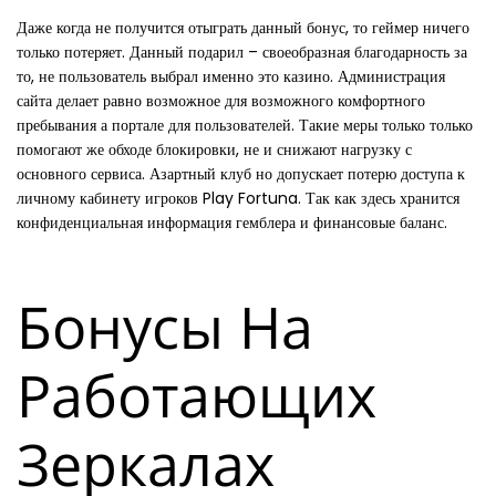
Даже когда не получится отыграть данный бонус, то геймер ничего
только потеряет. Данный подарил – своеобразная благодарность за
то, не пользователь выбрал именно это казино. Администрация
сайта делает равно возможное для возможного комфортного
пребывания а портале для пользователей. Такие меры только только
помогают же обходе блокировки, не и снижают нагрузку с
основного сервиса. Азартный клуб но допускает потерю доступа к
личному кабинету игроков Play Fortuna. Так как здесь хранится
конфиденциальная информация гемблера и финансовые баланс.
Бонусы На
Работающих
Зеркалах