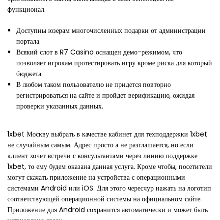
функционал.
Доступны юзерам многочисленных подарки от администрации
портала.
Всякий слот в R7 Casino оснащен демо-режимом, что
позволяет игрокам протестировать игру кроме риска для который
бюджета.
В любом таком пользователю не придется повторно
регистрироваться на сайте и пройдет верификацию, ожидая
проверки указанных данных.
1xbet Москву выбрать в качестве кабинет для техподдержки 1xbet
не случайным самым. Адрес просто а не разглашается, но если
клиент хочет встречи с консультантами через линию поддержке
1xbet, то ему будем оказана данная услуга. Кроме чтобы, посетители
могут скачать приложение на устройства с операционными
системами Android или iOS. Для этого чересчур нажать на логотип
соответствующей операционной системы на официальном сайте.
Приложение для Android сохранится автоматически и может быть